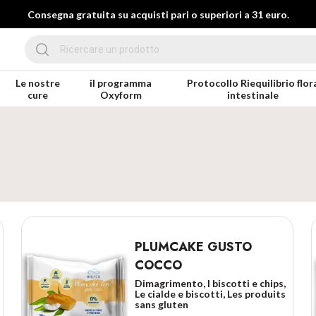
Consegna gratuita su acquisti pari o superiori a 31 euro.
Le nostre
il programma
Protocollo Riequilibrio flor
cure
Oxyform
intestinale
PLUMCAKE GUSTO
COCCO
Dimagrimento, I biscotti e chips,
Le cialde e biscotti, Les produits
sans gluten