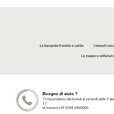
Le bevande fredde e calde
I muesli cere
Le zuppe e vellutat
Bisogno di aiuto ?
Ti rispondiamo dal lunedì al venerdì dalle 9 all
17
al numero+39 0184 1860000