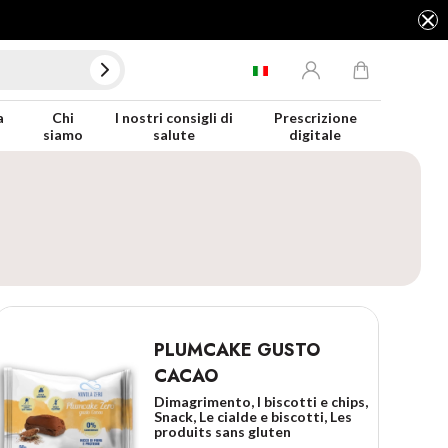
a
Chi
I nostri consigli di
Prescrizione
siamo
salute
digitale
PLUMCAKE GUSTO
CACAO
Dimagrimento, I biscotti e chips,
Snack, Le cialde e biscotti, Les
produits sans gluten