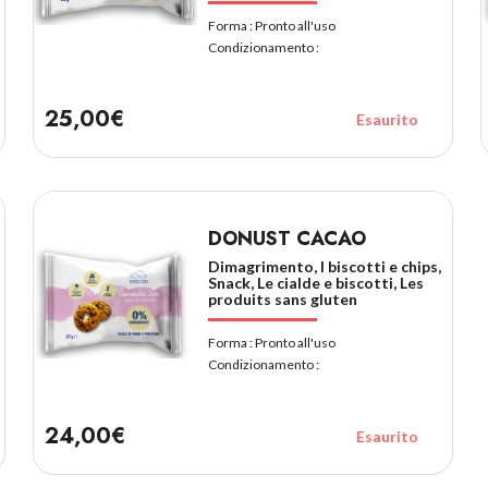
Forma :
Pronto all'uso
Condizionamento :
25,00€
Esaurito
DONUST CACAO
Dimagrimento, I biscotti e chips,
Snack, Le cialde e biscotti, Les
produits sans gluten
Forma :
Pronto all'uso
Condizionamento :
24,00€
Esaurito