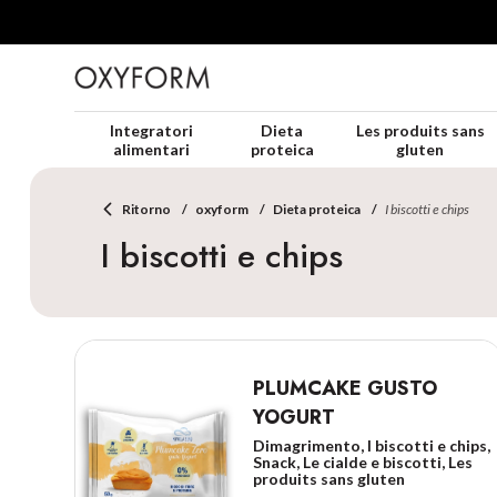
Integratori
Dieta
Les produits sans
alimentari
proteica
gluten
Ritorno
oxyform
Dieta proteica
I biscotti e chips
I biscotti e chips
PLUMCAKE GUSTO
YOGURT
Dimagrimento, I biscotti e chips,
Snack, Le cialde e biscotti, Les
produits sans gluten