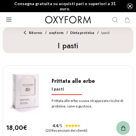
Consegna gratuita su acquisti pari o superiori a 31
euro.
Ritorno
oxyform
Dieta proteica
I pasti
I pasti
Frittata alle erbe
I pasti
Frittata alle erbe o uova strapazzate ricche di
proteine, sane e gustose.
4.4
/5
18,00€
(20 Recensioni dei clienti)